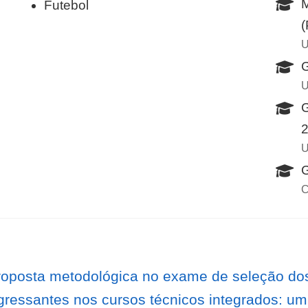
M
Futebol
U
G
U
G
U
G
C
roposta metodológica no exame de seleção dos
ressantes nos cursos técnicos integrados: u